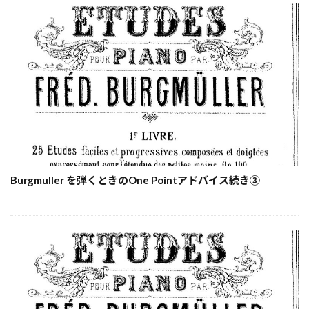
Burgmuller を弾くときのOne Pointアドバイス続き③