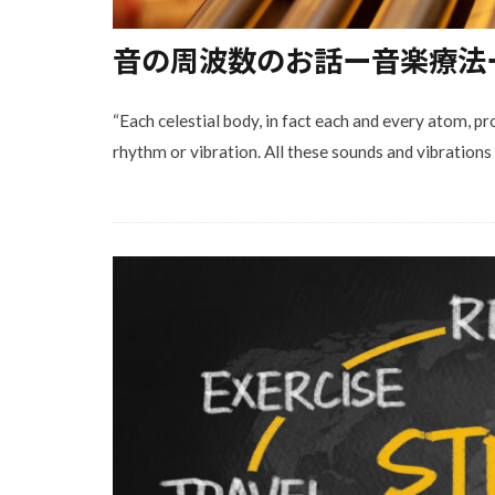
音の周波数のお話ー音楽療法
“Each celestial body, in fact each and every atom, p
rhythm or vibration. All these sounds and vibrations